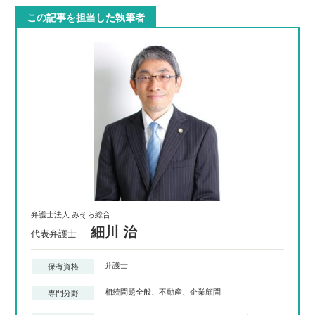
この記事を担当した執筆者
弁護士法人 みそら総合
細川 治
代表弁護士
弁護士
保有資格
相続問題全般、不動産、企業顧問
専門分野