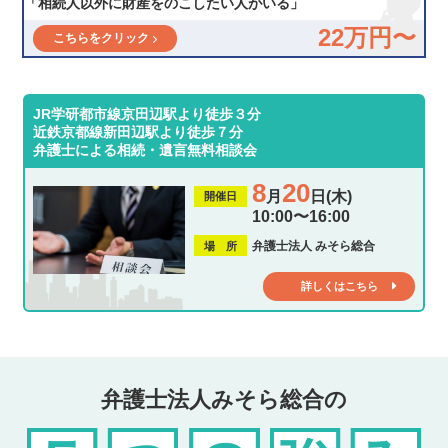
「相続人以外に財産をのこしたい人がいる」
22万円〜
こちらをクリック
JR学研都市線京田辺駅より徒歩３分
近鉄京都線新田辺駅より徒歩７分
弁護士による相続・遺言無料相談会
8
20
月
日(木)
開催日
10:00〜16:00
弁護士法人 みそら総合
場 所
詳しくはこちら
弁護士法人みそら総合の