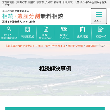
京都府南部（京田辺市､城陽市､宇治市､八幡市､精華町､木津川市）の皆様の相続のお悩みを解決
します。
運営：弁護士法人 みそら総合
相続人・
遺留分
財産の
不動産相続
生前対策
相続手続
相続財産調査
侵害額
請求
使い込み
京都京田辺市の弁護士による 相続・遺産分割無料相談
>
相続解決事例
>
遺産分割
>
亡夫の兄
相続解決事例