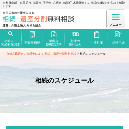
京都府南部（京田辺市､城陽市､宇治市､八幡市､精華町､木津川市）の皆様の相続のお悩みを解決
します。
運営：弁護士法人 みそら総合
相続人・
遺留分
財産の
不動産相続
生前対策
相続手続
相続財産調査
侵害額
請求
使い込み
京都京田辺市の弁護士による 相続・遺産分割無料相談
>
相続のスケジュール
相続のスケジュール