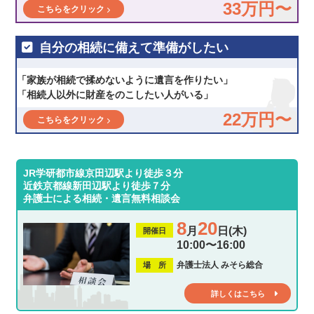
33万円〜
こちらをクリック
自分の相続に備えて準備がしたい
「家族が相続で揉めないように遺言を作りたい」
「相続人以外に財産をのこしたい人がいる」
22万円〜
こちらをクリック
JR学研都市線京田辺駅より徒歩３分
近鉄京都線新田辺駅より徒歩７分
弁護士による相続・遺言無料相談会
8
20
月
日(木)
開催日
10:00〜16:00
弁護士法人 みそら総合
場 所
詳しくはこちら