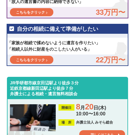
「故人の遺言書の内容に納得できない」
33万円〜
こちらをクリック
自分の相続に備えて準備がしたい
「家族が相続で揉めないように遺言を作りたい」
「相続人以外に財産をのこしたい人がいる」
22万円〜
こちらをクリック
JR学研都市線京田辺駅より徒歩３分
近鉄京都線新田辺駅より徒歩７分
弁護士による相続・遺言無料相談会
8
20
月
日(木)
開催日
10:00〜16:00
弁護士法人 みそら総合
場 所
詳しくはこちら