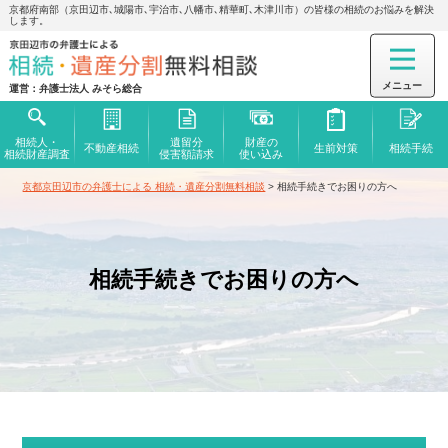
京都府南部（京田辺市､城陽市､宇治市､八幡市､精華町､木津川市）の皆様の相続のお悩みを解決
します。
運営：弁護士法人 みそら総合
相続人・
遺留分
財産の
不動産相続
生前対策
相続手続
相続財産調査
侵害額
請求
使い込み
京都京田辺市の弁護士による 相続・遺産分割無料相談
>
相続手続きでお困りの方へ
相続手続きでお困りの方へ