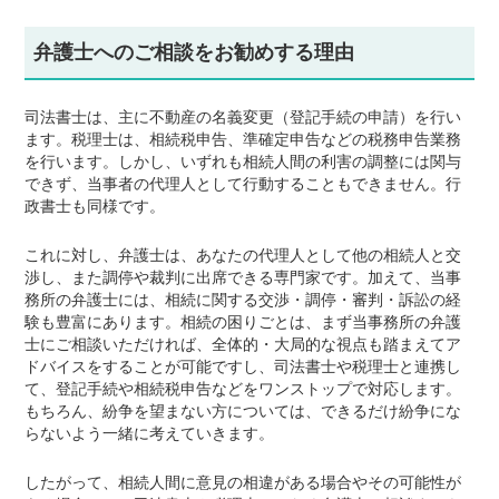
弁護士へのご相談をお勧めする理由
司法書士は、主に不動産の名義変更（登記手続の申請）を行い
ます。税理士は、相続税申告、準確定申告などの税務申告業務
を行います。しかし、いずれも相続人間の利害の調整には関与
できず、当事者の代理人として行動することもできません。行
政書士も同様です。
これに対し、弁護士は、あなたの代理人として他の相続人と交
渉し、また調停や裁判に出席できる専門家です。加えて、当事
務所の弁護士には、相続に関する交渉・調停・審判・訴訟の経
験も豊富にあります。相続の困りごとは、まず当事務所の弁護
士にご相談いただければ、全体的・大局的な視点も踏まえてア
ドバイスをすることが可能ですし、司法書士や税理士と連携し
て、登記手続や相続税申告などをワンストップで対応します。
もちろん、紛争を望まない方については、できるだけ紛争にな
らないよう一緒に考えていきます。
したがって、相続人間に意見の相違がある場合やその可能性が