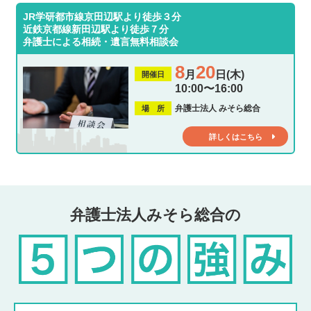
JR学研都市線京田辺駅より徒歩３分
近鉄京都線新田辺駅より徒歩７分
弁護士による相続・遺言無料相談会
8
20
月
日(木)
開催日
10:00〜16:00
弁護士法人 みそら総合
場 所
詳しくはこちら
弁護士法人みそら総合の