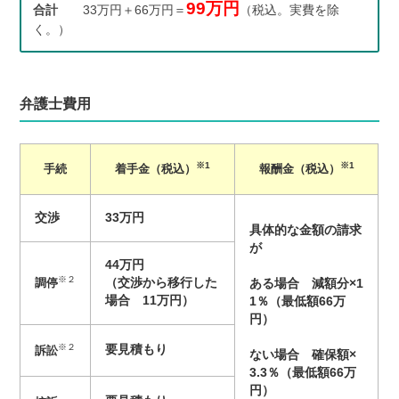
99万円
合計
33万円＋66万円＝
（税込。実費を除
く。）
弁護士費用
※1
※1
手続
着手金（税込）
報酬金（税込）
交渉
33万円
具体的な金額の請求
が
44万円
※２
調停
（交渉から移行した
ある場合 減額分×1
場合 11万円）
1％（最低額66万
円）
※２
要見積もり
訴訟
ない場合 確保額×
3.3％（最低額66万
円）