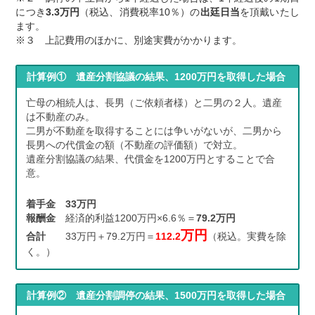
につき
3.3万円
（税込、消費税率10％）の
出廷日当
を頂戴いたし
ます。
※３ 上記費用のほかに、別途実費がかかります。
計算例① 遺産分割協議の結果、1200万円を取得した場合
亡母の相続人は、長男（ご依頼者様）と二男の２人。遺産
は不動産のみ。
二男が不動産を取得することには争いがないが、二男から
長男への代償金の額（不動産の評価額）で対立。
遺産分割協議の結果、代償金を1200万円とすることで合
意。
着手金
33
万円
報酬金
経済的利益1200万円×6.6％＝
79.2万円
万円
合計
33万円＋79.2万円＝
112.2
（税込。実費を除
く。）
計算例② 遺産分割調停の結果、1500万円を取得した場合