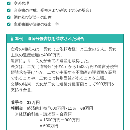
交渉代理
合意書の作成、受領および確認（交渉の場合）
調停及び訴訟への出席
主張書面や証拠の提出 等
計算例 遺留分侵害額を請求された場合
亡母の相続人は、長女（ご依頼者様）と二女の２人。長女
主張の遺産総額は4000万円。
遺言により、長女が全ての遺産を取得した。
長女は、二女（遺留分4分の1）から1500万円の遺留分侵害
額請求を受けたが、二女が主張する不動産の評価額が高額
であることや、二女には特別受益があることを主張。
交渉の結果、長女が二女に遺留分侵害額として900万円を
支払う合意。
着手金
33万円
※
報酬金
経済的利益
600万円×11％＝
66万円
※経済的利益＝請求額－合意額
＝1500万円ー900万円
＝600万円