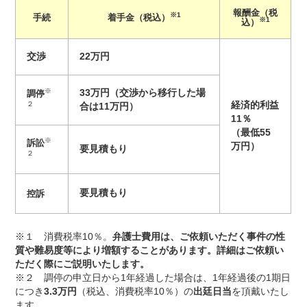
報酬金（税
※1
手続
着手金（税込）
※1
込）
交渉
22万円
※
33万円（交渉から移行した場
調停
経済的利益
２
合は11万円）
11％
（最低55
※
訴訟
万円）
要見積もり
２
要見積もり
控訴
※１ 消費税率10％。
弁護士費用は、ご依頼いただく事件の性
質や難易度等により増額することがあります。詳細はご依頼い
ただく際にご説明いたします。
※２ 調停の申立日から1年経過した場合は、1年経過後の1期日
につき
3.3万円
（税込、消費税率10％）の
出廷日当
を頂戴いたし
ます。