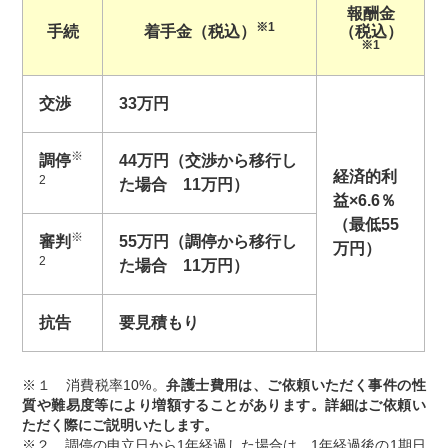
報酬金
※1
手続
着手金（税込）
（税込）
※1
交渉
33万円
※
調停
44万円（
交渉から移行し
経済的利
2
た場合 11万円）
益×6.6％
（最低55
※
審判
55万円（
調停から移行し
万円）
2
た場合 11万円）
抗告
要見積もり
※１ 消費税率10%。
弁護士費用は、ご依頼いただく事件の性
質や難易度等により増額することがあります。詳細はご依頼い
ただく際にご説明いたします。
※２ 調停の申立日から1年経過した場合は、1年経過後の1期日