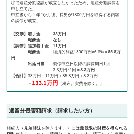
①で遺産分割協議が成立しなかったため、遺産分割調停を
申し立てた。
申立後から１年2か月後、長男が1300万円を取得する内容
の調停が成立。
【交渉】着手金
33万円
報酬金
なし
【調停】追加着手金
11万円
報酬金
経済的利益1300万円×6.6%＝
85.8万
円
出廷日当
調停申立日以降の調停期日1回
3.3万円×1回＝
3.3万円
【合計】
33万円＋11万円＋85.8万円＋3.3万円
133.1万円
＝
（税込。実費を除く。）
遺留分侵害額請求（請求したい方）
相続人（兄弟姉妹を除きます。）には
最低限の財産を得られる