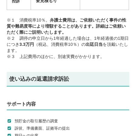
要見積もり
控訴
※１ 消費税率10％。
弁護士費用は、ご依頼いただく事件の性
質や難易度等により増額することがあります。詳細はご依頼い
ただく際にご説明いたします。
※２ 調停の申立日から1年経過した場合は、1年経過後の1期日
につき
3.3万円
（税込、消費税率10％）の
出廷日当
を頂戴いたし
ます。
※３ 上記費用のほかに、別途実費がかかります。
使い込みの返還請求訴訟
サポート内容
預貯金の取引履歴の調査
訴状、準備書面、証拠等の提出
期日への出席