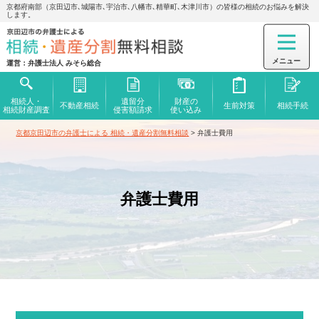
京都府南部（京田辺市､城陽市､宇治市､八幡市､精華町､木津川市）の皆様の相続のお悩みを解決
します。
運営：弁護士法人 みそら総合
相続人・
遺留分
財産の
不動産相続
生前対策
相続手続
相続財産調査
侵害額
請求
使い込み
京都京田辺市の弁護士による 相続・遺産分割無料相談
>
弁護士費用
弁護士費用