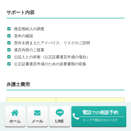
サポート内容
推定相続人の調査
意向の確認
意向を踏まえたアドバイス、リスクのご説明
遺言内容のご提案
公証人との折衝（公正証書遺言作成の場合）
公正証書遺言作成のための必要書類の収集
弁護士費用
※1 ※2
財産の総額
手数料（税込）
電話
相談予約
での
300万円未満の場合
22万円
タップで電話がかかります
ホーム
メール
LINE