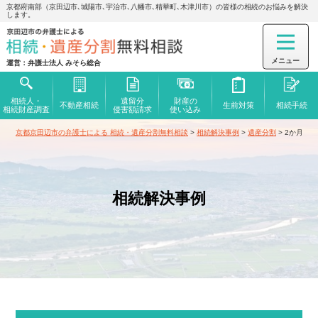
京都府南部（京田辺市､城陽市､宇治市､八幡市､精華町､木津川市）の皆様の相続のお悩みを解決
します。
運営：弁護士法人 みそら総合
相続人・
遺留分
財産の
不動産相続
生前対策
相続手続
相続財産調査
侵害額
請求
使い込み
京都京田辺市の弁護士による 相続・遺産分割無料相談
>
相続解決事例
>
遺産分割
>
2か月半
相続解決事例