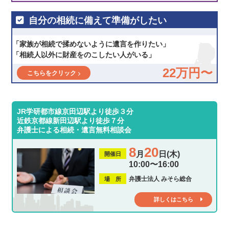
自分の相続に備えて準備がしたい
「家族が相続で揉めないように遺言を作りたい」
「相続人以外に財産をのこしたい人がいる」
22万円〜
こちらをクリック
JR学研都市線京田辺駅より徒歩３分
近鉄京都線新田辺駅より徒歩７分
弁護士による相続・遺言無料相談会
8
20
月
日(木)
開催日
10:00〜16:00
弁護士法人 みそら総合
場 所
詳しくはこちら