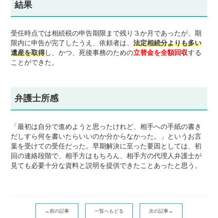
結果
受任時点では相続税の申告期限まで残り３か月であったが、期
限内に申告が完了したうえ、依頼者は、
法定相続分よりも多い
遺産を取得
し、かつ、死後事務のための
立替金を全額回収
する
ことができた。
弁護士所感
「最初は自分で進めようと思ったけれど、相手への手紙の書き
だしすら何を書いたらいいのか分からなかった。」というお言
葉を受けての受任だった。早期解決に至った要因としては、初
回の連絡段階で、相手方はもちろん、相手方の代理人弁護士が
見ても必要十分な資料と説明を提供できたことあったと思う。
←前の記事
一覧へもどる
次の記事→