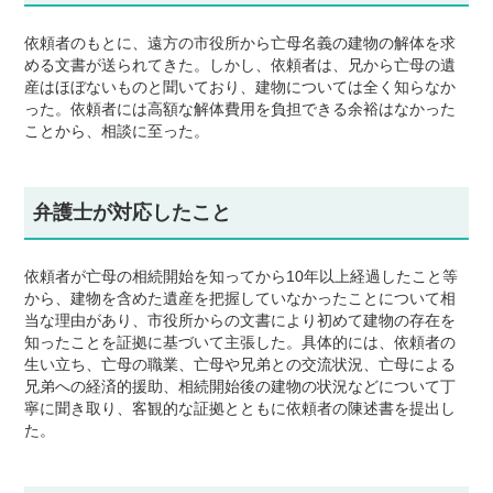
依頼者のもとに、遠方の市役所から亡母名義の建物の解体を求
める文書が送られてきた。しかし、依頼者は、兄から亡母の遺
産はほぼないものと聞いており、建物については全く知らなか
った。依頼者には高額な解体費用を負担できる余裕はなかった
ことから、相談に至った。
弁護士が対応したこと
依頼者が亡母の相続開始を知ってから10年以上経過したこと等
から、建物を含めた遺産を把握していなかったことについて相
当な理由があり、市役所からの文書により初めて建物の存在を
知ったことを証拠に基づいて主張した。具体的には、依頼者の
生い立ち、亡母の職業、亡母や兄弟との交流状況、亡母による
兄弟への経済的援助、相続開始後の建物の状況などについて丁
寧に聞き取り、客観的な証拠とともに依頼者の陳述書を提出し
た。