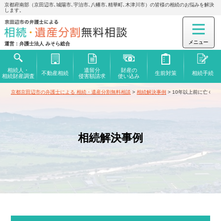
京都府南部（京田辺市､城陽市､宇治市､八幡市､精華町､木津川市）の皆様の相続のお悩みを解決
します。
運営：弁護士法人 みそら総合
相続人・
遺留分
財産の
不動産相続
生前対策
相続手続
相続財産調査
侵害額
請求
使い込み
京都京田辺市の弁護士による 相続・遺産分割無料相談
>
相続解決事例
>
10年以上前に亡くな
相続解決事例