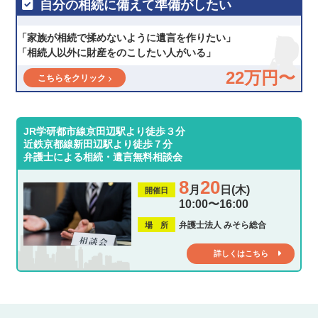
自分の相続に備えて準備がしたい
「家族が相続で揉めないように遺言を作りたい」
「相続人以外に財産をのこしたい人がいる」
22万円〜
こちらをクリック
JR学研都市線京田辺駅より徒歩３分
近鉄京都線新田辺駅より徒歩７分
弁護士による相続・遺言無料相談会
8
20
月
日(木)
開催日
10:00〜16:00
弁護士法人 みそら総合
場 所
詳しくはこちら