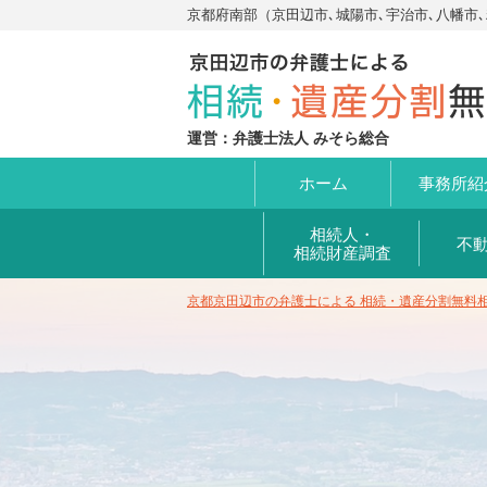
京都府南部（京田辺市､城陽市､宇治市､八幡市
運営：弁護士法人 みそら総合
ホーム
事務所
紹
相続人・
不
相続財産調査
京都京田辺市の弁護士による 相続・遺産分割無料