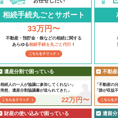
お任せしたい
相続手続丸ごとサポート
33万円〜
不動産・預貯金・株などの相続に関する
あらゆる
相続手続を丸ごと代行
！
こちらをクリック
遺産分割で困っている
不動産
「相続人の一人が協議に参加してくれない」
「不動産の
「突然、遺産分割協議書が送られてきた」
「誰が収益
22万円〜
こちらをクリック
こちらをク
財産の使い込みで困っている
遺留分