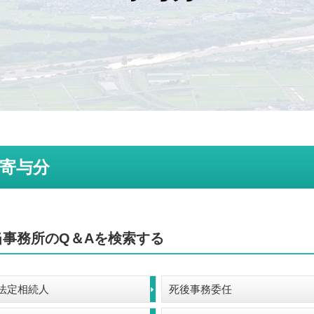
寄与分
当事務所のQ＆Aを検索する
法定相続人
死後事務委任