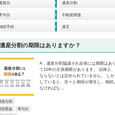
遺留分
遺産分割
寄与分
不動産関連
相続手続
遺言
遺産分割の期限はありますか？
A．遺産分割協議それ自体には期限はあ
て10年の主張期限があります。 法律上
ならないとは定められていません。 し
していると、次々と相続が発生し、相続
なければな…
遺産分割
特別受益
寄与分