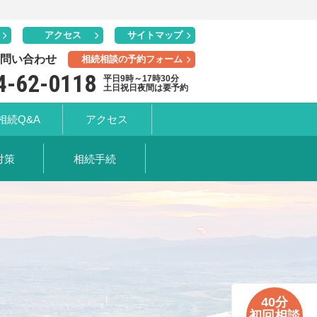
アクセス
サイトマップ
問い合わせ
相続相談の予約フォーム
4-62-0118
平日9時～17時30分
土日祝日夜間は要予約
相続Q&A
アクセス
対策
相続手続
40分
初回相談