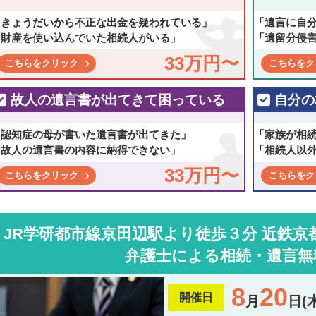
「きょうだいから不正な出金を疑われている」
「遺言に自
「財産を使い込んでいた相続人がいる」
「遺留分侵
33万円〜
こちらをクリック
こちらをク
故人の遺言書が出てきて困っている
自分の
「認知症の母が書いた遺言書が出てきた」
「家族が相
「故人の遺言書の内容に納得できない」
「相続人以
33万円〜
こちらをクリック
こちらをク
JR学研都市線京田辺駅より徒歩３分
近鉄京
弁護士による相続・遺言無
8
20
開催日
月
日(