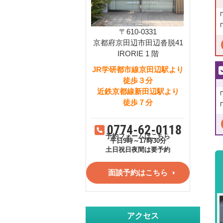
〒610-0331
京都府京田辺市田辺沓脱41
IRORIE 1 階
JR学研都市線京田辺駅より
徒歩３分
近鉄京都線新田辺駅より
徒歩７分
0774-62-0118
予約フォームはこちら
平日9時～17時30分
土日祝日夜間は要予約
面談予約はこちら
アクセス