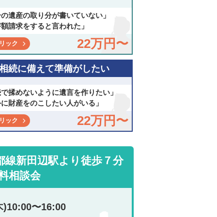
分の遺産の取り分が書いていない」
害額請求をすると言われた」
22万円〜
リック
相続に備えて準備がしたい
続で揉めないように遺言を作りたい」
外に財産をのこしたい人がいる」
22万円〜
リック
都線新田辺駅より徒歩７分
料相談会
木)
10:00〜16:00