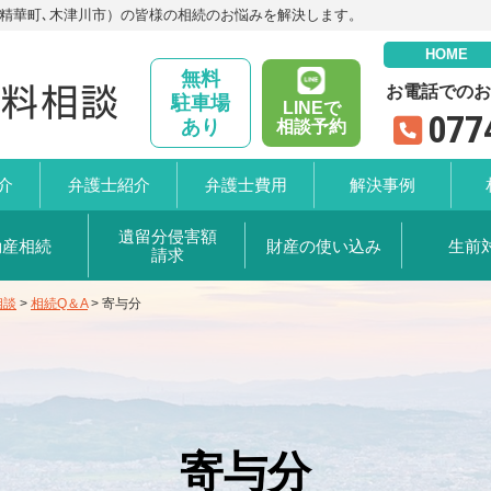
､精華町､木津川市）の皆様の相続のお悩みを解決します。
HOME
無料
お電話でのお
駐車場
LINEで
077
あり
相談予約
介
弁護士
紹介
弁護士
費用
解決事例
遺留分
侵害額
動産相続
財産の
使い込み
生前
請求
相談
>
相続Q＆A
>
寄与分
寄与分