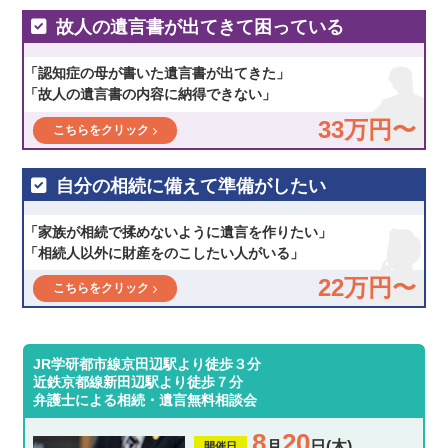
故人の遺言書が出てきて困っている
「認知症の母が書いた遺言書が出てきた」
「故人の遺言書の内容に納得できない」
33万円〜
こちらをクリック
自分の相続に備えて準備がしたい
「家族が相続で揉めないように遺言を作りたい」
「相続人以外に財産をのこしたい人がいる」
22万円〜
こちらをクリック
JR学研都市線京田辺駅より徒歩３分
近鉄京都線新田辺駅より徒歩７分
弁護士による相続・遺言無料相談会
8
20
月
日(木)
開催日