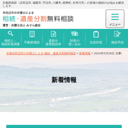
京都府南部（京田辺市､城陽市､宇治市､八幡市､精華町､木津川市）の皆様の相続のお悩みを解決
します。
運営：弁護士法人 みそら総合
相続人・
遺留分
財産の
不動産相続
生前対策
相続手続
相続財産調査
侵害額
請求
使い込み
京都京田辺市の弁護士による 相続・遺産分割無料相談
>
新着情報
>
2024年5月29日 当事
新着情報