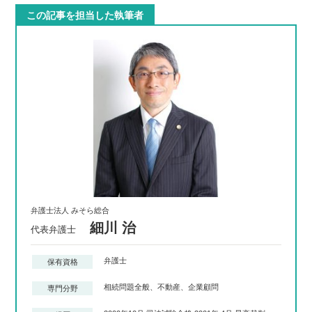
この記事を担当した執筆者
弁護士法人 みそら総合
細川 治
代表弁護士
弁護士
保有資格
相続問題全般、不動産、企業顧問
専門分野