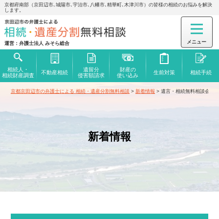
京都府南部（京田辺市､城陽市､宇治市､八幡市､精華町､木津川市）の皆様の相続のお悩みを解決
します。
運営：弁護士法人 みそら総合
相続人・
遺留分
財産の
不動産相続
生前対策
相続手続
相続財産調査
侵害額
請求
使い込み
京都京田辺市の弁護士による 相続・遺産分割無料相談
>
新着情報
>
遺言・相続無料相談会の
新着情報