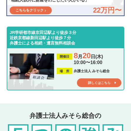
22万円〜
こちらをクリック
JR学研都市線京田辺駅より徒歩３分
近鉄京都線新田辺駅より徒歩７分
弁護士による相続・遺言無料相談会
8
20
月
日(木)
開催日
10:00〜16:00
弁護士法人 みそら総合
場 所
詳しくはこちら
弁護士法人みそら総合の