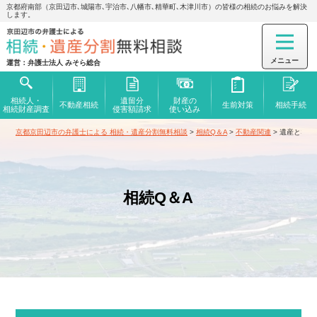
京都府南部（京田辺市､城陽市､宇治市､八幡市､精華町､木津川市）の皆様の相続のお悩みを解決
します。
運営：弁護士法人 みそら総合
相続人・
遺留分
財産の
不動産相続
生前対策
相続手続
相続財産調査
侵害額
請求
使い込み
京都京田辺市の弁護士による 相続・遺産分割無料相談
>
相続Q＆A
>
不動産関連
>
遺産となっ
相続Q＆A