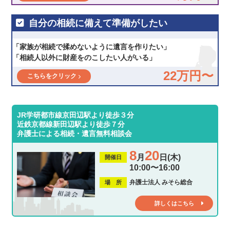
自分の相続に備えて準備がしたい
「家族が相続で揉めないように遺言を作りたい」
「相続人以外に財産をのこしたい人がいる」
22万円〜
こちらをクリック
JR学研都市線京田辺駅より徒歩３分
近鉄京都線新田辺駅より徒歩７分
弁護士による相続・遺言無料相談会
8
20
月
日(木)
開催日
10:00〜16:00
弁護士法人 みそら総合
場 所
詳しくはこちら