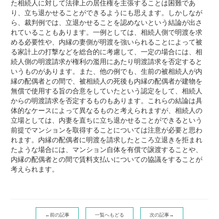
た相続人に対して法律上の居住権を主張することは困難であ
り、立ち退かせることができるようにも思えます。しかしなが
ら、裁判例では、立退かせることを認めないという結論が出さ
れていることもあります。一例としては、相続人側で明渡を求
める必要性や、内縁の妻側が明渡を強いられることによって被
る家計上の打撃などを総合的に考慮して、一定の場合には、相
続人側の明渡請求が権利の濫用にあたり明渡請求を否定すると
いうものがあります。また、他の例でも、生前の被相続人が内
縁の配偶者との間で、被相続人の死後も内縁の配偶者が建物を
無償で使用する旨の合意をしていたという認定をして、相続人
からの明渡請求を否定するものもあります。これらの結論は具
体的なケースによって異なるものと考えられますが、相続人の
立場としては、内妻を直ちに立ち退かせることができるという
前提でマンションを取得することについては注意が必要と思わ
れます。内縁の配偶者に明渡を請求したところ立退きを拒まれ
たような場合には、マンション自体を有償で譲渡することや、
内縁の配偶者との間で賃料支払いについての協議をすることが
考えられます。
←前の記事
一覧へもどる
次の記事→