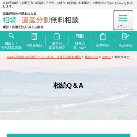
京都府南部（京田辺市､城陽市､宇治市､八幡市､精華町､木津川市）の皆様の相続のお悩みを解決
します。
運営：弁護士法人 みそら総合
相続人・
遺留分
財産の
不動産相続
生前対策
相続手続
相続財産調査
侵害額
請求
使い込み
京都京田辺市の弁護士による 相続・遺産分割無料相談
>
相続Q＆A
>
遺留分
>
相続手続はいつ
相続Q＆A