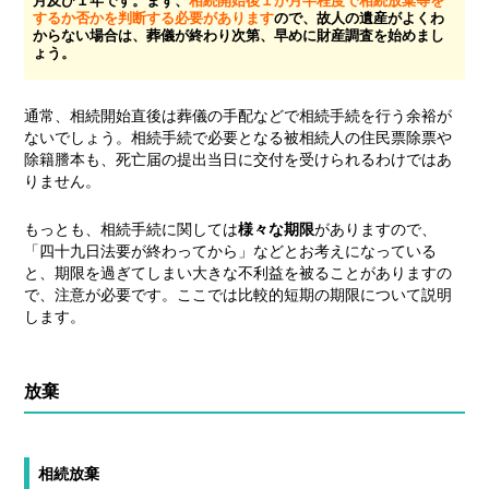
月及び１年です。まず、
相続開始後１か月半程度で相続放棄等を
するか否かを判断する必要があります
ので、故人の遺産がよくわ
からない場合は、葬儀が終わり次第、早めに財産調査を始めまし
ょう。
通常、相続開始直後は葬儀の手配などで相続手続を行う余裕が
ないでしょう。相続手続で必要となる被相続人の住民票除票や
除籍謄本も、死亡届の提出当日に交付を受けられるわけではあ
りません。
もっとも、相続手続に関しては
様々な
期限
がありますので、
「四十九日法要が終わってから」などとお考えになっている
と、期限を過ぎてしまい大きな不利益を被ることがありますの
で、注意が必要です。ここでは比較的短期の期限について説明
します。
放棄
相続放棄