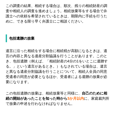
この調査の結果、相続する場合は、順次、残りの相続財産の調
査や相続人の調査を進めましょう。相続放棄等をする場合で弁
護士への依頼を希望されているときは、期限内に手続を行うた
めに、できる限り早く弁護士にご相談ください。
包括遺贈の放棄
遺言に沿った相続をする場合に相続税が高額になるときは、遺
言の内容と異なる遺産分割協議を行うことがあります。このと
き、包括遺贈（例えば、「相続財産の4分の1をいとこに遺贈す
る。」という遺言があるとき。）もなされている場合は、遺言
と異なる遺産分割協議を行うことについて、相続人全員の同意
受遺者の同意が必要となるほか、受遺者による遺贈の放棄
が必
要になります
。
この包括遺贈の放棄は、相続放棄等と同様に、
自己のために相
続の開始があったことを知った時から
3か月以内
に、家庭裁判所
で放棄の申述を行わなければなりません。