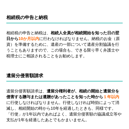
相続税の申告と納税
相続税の申告と納税は、
相続人全員が相続開始を知った日の翌
日から
10か月以内
に行わなければなりません。納税のお金（原
資）を準備するために、遺産の一部について遺産分割協議を行
うこともありますので、この場合も、できる限り早く弁護士や
税理士にご相談されることをお勧めします。
遺留分侵害額請求
遺留分侵害額請求は、
遺留分権利者が、相続の開始と遺留分を
侵害する贈与または遺贈があったことを知った時から
１年以内
に行使しなければなりません。行使しなければ時効によって消
滅し、相続開始の時から10年を経過したときも、同様です。
「行使」が1年以内であればよく、遺留分侵害額の協議成立等や
支払が1年を経過したあとでもかまいません。