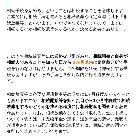
相続手続を始める、ということは相続することを意味します。
基本的には相続手続を進めると相続放棄や限定承認（以下「相
続放棄等」といいます。）ができなくなりますので、まずは、
相続するのか相続放棄等をするのか、決める必要があります。
このうち相続放棄等には厳格な期限があり、
相続開始と自身が
相続人であることを知った日から
３か月以内
に家庭裁判所で手
続を行わなければなりません。この期限を延長（伸長）する手
続もありますが、その手続も３か月以内に行う必要がありま
す。
相続放棄等に必要な戸籍謄本等の収集に1か月程度かかるケース
もありますので、
相続開始等を知った日から1か月半程度で相続
放棄をするかどうかを決める程度には相続財産を調査
する必要
があります。なお、相続放棄をしても受け取れるお金の手続に
ついて（例えば、未支給年金の請求、遺族年金の請求、受取人
が指定されている死亡保険金の請求等）は、相続財産の調査と
並行して進めることができます。