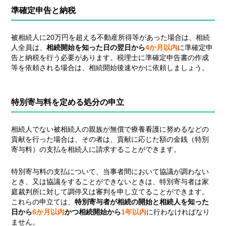
準確定申告と納税
被相続人に20万円を超える不動産所得等があった場合は、相続
人全員は、
相続開始を知った日の翌日から
4か月以内
に準確定申
告と納税を行う必要があります。税理士に準確定申告書の作成
等を依頼される場合は、相続開始後速やかに依頼しましょう。
特別寄与料を定める処分の申立
相続人でない被相続人の親族が無償で療養看護に努めるなどの
貢献を行った場合は、その者は、貢献に応じた額の金銭（特別
寄与料）の支払を相続人に請求することができます。
特別寄与料の支払について、当事者間において協議が調わない
とき、又は協議をすることができないときは、特別寄与者は家
庭裁判所に対して調停又は審判を申し立てることができます。
これらの申立ては、
特別寄与者が相続の開始と相続人を知った
日から
6か月以内
かつ相続開始から
1年以内
に行わなければなり
ません。