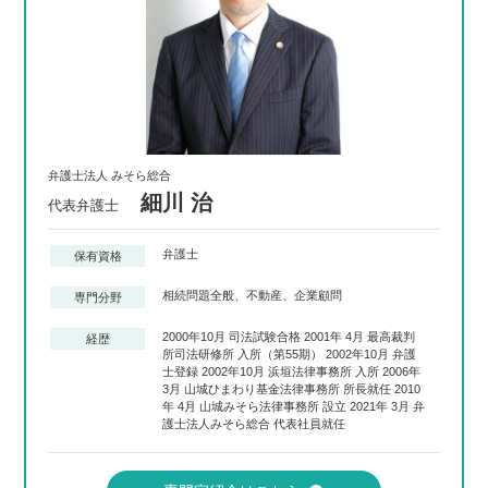
弁護士法人 みそら総合
細川 治
代表弁護士
弁護士
保有資格
相続問題全般、不動産、企業顧問
専門分野
2000年10月 司法試験合格 2001年 4月 最高裁判
経歴
所司法研修所 入所（第55期） 2002年10月 弁護
士登録 2002年10月 浜垣法律事務所 入所 2006年
3月 山城ひまわり基金法律事務所 所長就任 2010
年 4月 山城みそら法律事務所 設立 2021年 3月 弁
護士法人みそら総合 代表社員就任