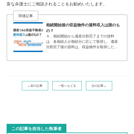
富な弁護士にご相談されることをお勧めいたします。
関連記事
相続開始後の収益物件の賃料収入は誰のも
の？
Ａ．相続開始から遺産分割完了までの賃料
は、各相続人が相続分に応じて取得し、遺産
分割完了後の賃料は、収益物件を取得した相
続人が取得します。最高裁判所の考え方相続
人が複数いる場合は、収益物件も相続開始に
より共有の状態になります。このとき、相続
開始から遺産分割完了までの収益（賃料）が
誰のものであるかについては、次のとおり２
つの考え方がありました。①最終的に遺産分
割により所有権を取得した相続人がすべての
←前の記事
一覧へもどる
次の記事→
賃料を取得するという考え方②最終的に誰が
収益物件を取得したかは関係なく、相続開始
から遺産分割までの賃...
この記事を担当した執筆者