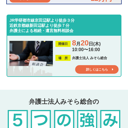
JR学研都市線京田辺駅より徒歩３分
近鉄京都線新田辺駅より徒歩７分
弁護士による相続・遺言無料相談会
8
20
月
日(木)
開催日
10:00〜16:00
弁護士法人 みそら総合
場 所
詳しくはこちら
弁護士法人みそら総合の