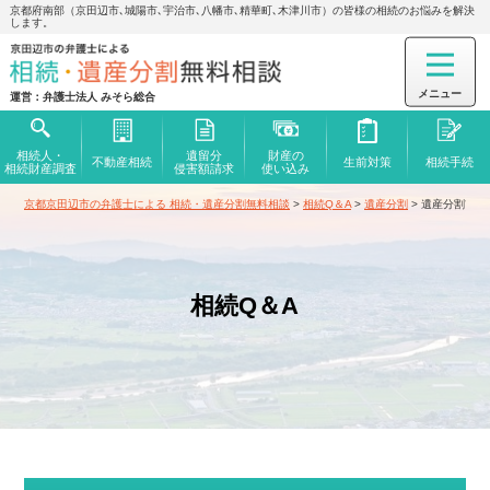
京都府南部（京田辺市､城陽市､宇治市､八幡市､精華町､木津川市）の皆様の相続のお悩みを解決
します。
運営：弁護士法人 みそら総合
相続人・
遺留分
財産の
不動産相続
生前対策
相続手続
相続財産調査
侵害額
請求
使い込み
京都京田辺市の弁護士による 相続・遺産分割無料相談
>
相続Q＆A
>
遺産分割
>
遺産分割前の
相続Q＆A