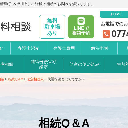
､精華町､木津川市）の皆様の相続のお悩みを解決します。
HOME
無料
お電話でのお
駐車場
LINEで
077
あり
相談予約
介
弁護士
紹介
弁護士
費用
解決事例
遺留分
侵害額
動産相続
財産の
使い込み
生前
請求
相談
>
相続Q＆A
>
法定相続人
>
代襲相続とは何ですか？
相続Q＆A