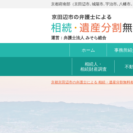
京都府南部（京田辺市､城陽市､宇治市､八幡市
運営：弁護士法人 みそら総合
ホーム
事務所
紹
相続人・
不
相続財産調査
京都京田辺市の弁護士による 相続・遺産分割無料