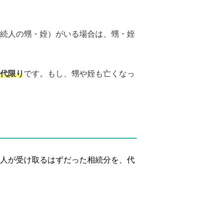
続人の甥・姪）がいる場合は、甥・姪
代限り
です。もし、甥や姪も亡くなっ
人が受け取るはずだった相続分を、代
）