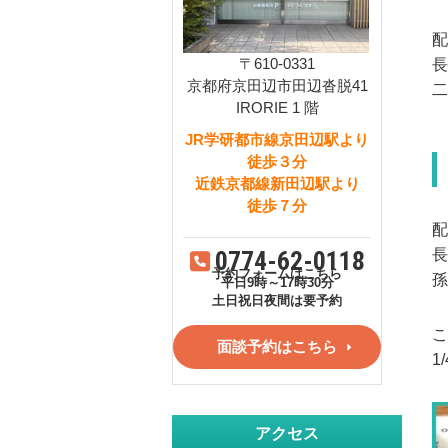
配
〒610-0331
長
京都府京田辺市田辺沓脱41
IRORIE 1 階
JR学研都市線京田辺駅より
徒歩３分
近鉄京都線新田辺駅より
徒歩７分
配
0774-62-0118
長
予約フォームはこちら
平日9時～17時30分
土日祝日夜間は要予約
面談予約はこちら
1
アクセス