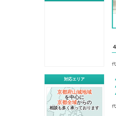
代
対応エリア
京都府山城地域
を中心に
京都全域
からの
代
相談も多く承っております