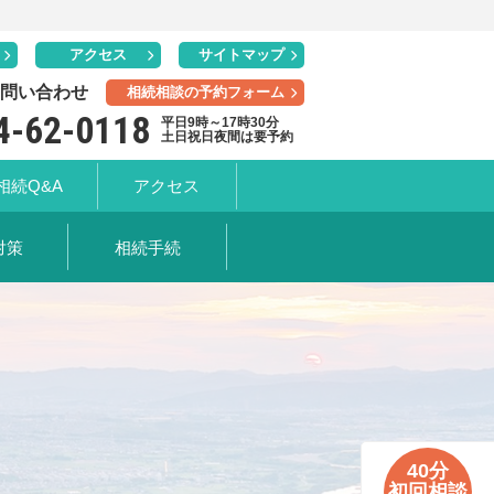
アクセス
サイトマップ
問い合わせ
相続相談の予約フォーム
4-62-0118
平日9時～17時30分
土日祝日夜間は要予約
相続Q&A
アクセス
対策
相続手続
40分
初回相談