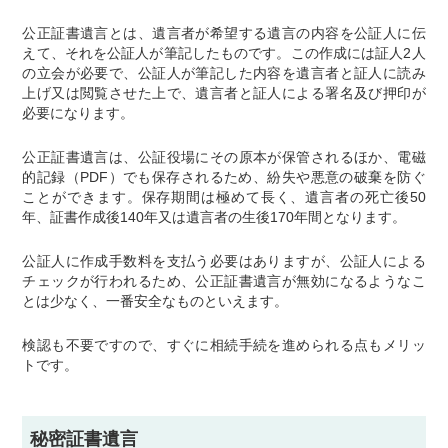
公正証書遺言とは、遺言者が希望する遺言の内容を公証人に伝
えて、それを公証人が筆記したものです。この作成には証人2人
の立会が必要で、公証人が筆記した内容を遺言者と証人に読み
上げ又は閲覧させた上で、遺言者と証人による署名及び押印が
必要になります。
公正証書遺言は、公証役場にその原本が保管されるほか、電磁
的記録（PDF）でも保存されるため、紛失や悪意の破棄を防ぐ
ことができます。保存期間は極めて長く、遺言者の死亡後50
年、証書作成後140年又は遺言者の生後170年間となります。
公証人に作成手数料を支払う必要はありますが、公証人による
チェックが行われるため、公正証書遺言が無効になるようなこ
とは少なく、一番安全なものといえます。
検認も不要ですので、すぐに相続手続を進められる点もメリッ
トです。
秘密証書遺言