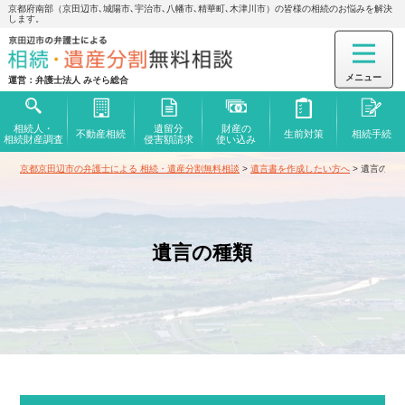
京都府南部（京田辺市､城陽市､宇治市､八幡市､精華町､木津川市）の皆様の相続のお悩みを解決
します。
運営：弁護士法人 みそら総合
相続人・
遺留分
財産の
不動産相続
生前対策
相続手続
相続財産調査
侵害額
請求
使い込み
京都京田辺市の弁護士による 相続・遺産分割無料相談
>
遺言書を作成したい方へ
>
遺言の種
遺言の種類