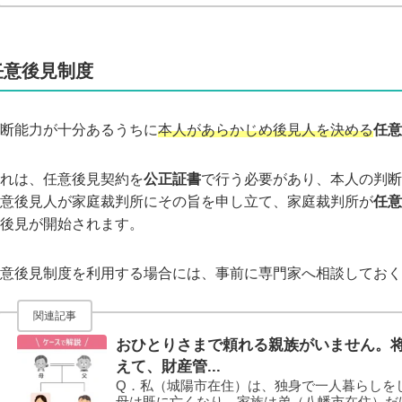
場合の相手方（使い込みを主張した人）は、そ
持っていなかったため、通帳や取引履歴をみて一見
任意後見制度
断能力が十分あるうちに
本人があらかじめ後見人を決める
任意
れは、任意後見契約を
公正証書
で行う必要があり、本人の判断
意後見人が家庭裁判所にその旨を申し立て、家庭裁判所が
任意
後見が開始されます。
意後見制度を利用する場合には、事前に専門家へ相談しておく
関連記事
おひとりさまで頼れる親族がいません。
えて、財産管...
Q．私（城陽市在住）は、独身で一人暮らしを
母は既に亡くなり、家族は弟（八幡市在住）だ