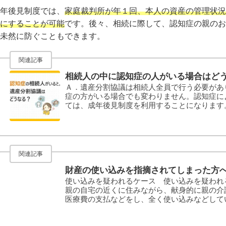
年後見制度では、
家庭裁判所が年１回、本人の資産の管理状況
にすることが可能
です。後々、相続に際して、認知症の親のお
未然に防ぐこともできます。
関連記事
相続人の中に認知症の人がいる場合はど
Ａ．遺産分割協議は相続人全員で行う必要があ
症の方がいる場合でも変わりません。認知症に
ては、成年後見制度を利用することになります
でも高度な部類になります。そのため、認知症
方については、本人の代わりに遺産分割の協議
人、保佐人または補助人の選任を家庭裁判所に
保佐人や補助人が遺産分割の協議等に参加するため
関連記事
財産の使い込みを指摘されてしまった方
使い込みを疑われるケース 使い込みを疑われ
親の自宅の近くに住みながら、献身的に親の介
医療費の支払などをし、全く使い込みなどして
負担したことさえあった）にもかかわらず、相
（兄弟姉妹や甥・姪など）から、使い込みを疑