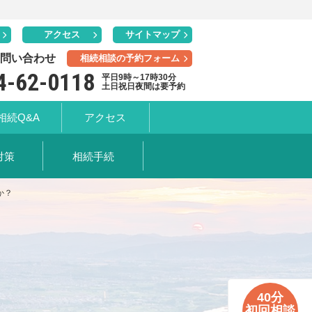
アクセス
サイトマップ
問い合わせ
相続相談の予約フォーム
4-62-0118
平日9時～17時30分
土日祝日夜間は要予約
相続Q&A
アクセス
対策
相続手続
か？
40分
初回相談