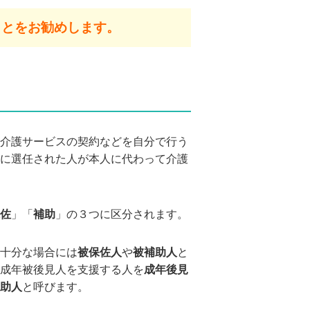
ことをお勧めします。
介護サービスの契約などを自分で行う
に選任された人が本人に代わって介護
佐
」「
補助
」の３つに区分されます。
十分な場合には
被保佐人
や
被補助人
と
成年被後見人を支援する人を
成年後見
助人
と呼びます。