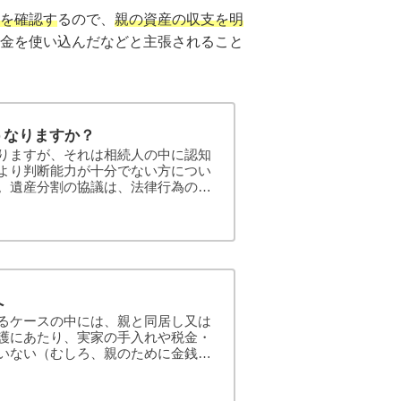
を確認す
るので、
親の資産の収支を明
金を使い込んだなどと主張されること
うなりますか？
りますが、それは相続人の中に認知
より判断能力が十分でない方につい
。遺産分割の協議は、法律行為の中
が進行して判断能力が低下している
や調停に参加する人として成年後見
申し立てる必要があります。また、
には，...
へ
るケースの中には、親と同居し又は
護にあたり、実家の手入れや税金・
いない（むしろ、親のために金銭を
続発生後、疎遠であった他の相続人
われてしまう場合があります。この