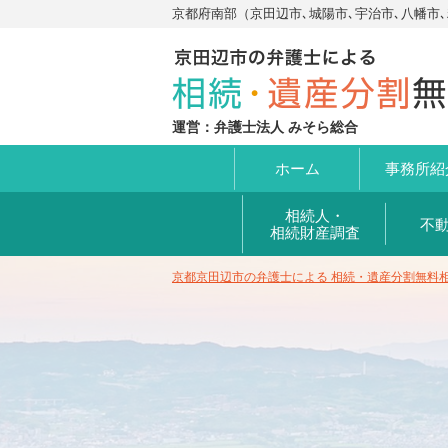
京都府南部（京田辺市､城陽市､宇治市､八幡市
運営：弁護士法人 みそら総合
ホーム
事務所
紹
相続人・
不
相続財産調査
京都京田辺市の弁護士による 相続・遺産分割無料