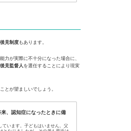
れまで親の生活や入院歴等に関心を
して使...
後見制度
もあります。
能力が実際に不十分になった場合に、
後見監督人
を選任することにより現実
ことが望ましいでしょう。
将来、認知症になったときに備
しています。子どもはいません。父
けとなりましたが、その弟も最近は