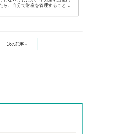
たら、自分で財産を管理することは
ません。認知症になる前にできる対
ームロイヤー契約（見守り）の利用
.任意後見契約
て判断...
次の記事→