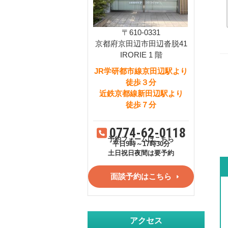
〒610-0331
京都府京田辺市田辺沓脱41
IRORIE 1 階
JR学研都市線京田辺駅より
徒歩３分
近鉄京都線新田辺駅より
徒歩７分
0774-62-0118
予約フォームはこちら
平日9時～17時30分
土日祝日夜間は要予約
面談予約はこちら
アクセス