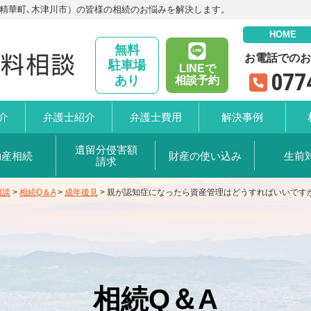
､精華町､木津川市）の皆様の相続のお悩みを解決します。
HOME
無料
お電話でのお
駐車場
LINEで
077
あり
相談予約
介
弁護士
紹介
弁護士
費用
解決事例
遺留分
侵害額
動産相続
財産の
使い込み
生前
請求
相談
>
相続Q＆A
>
成年後見
>
親が認知症になったら資産管理はどうすればいいです
相続Q＆A